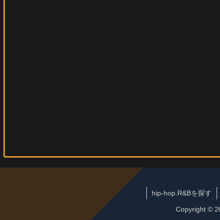
hip-hop.R&Bを探す
Copyright ©