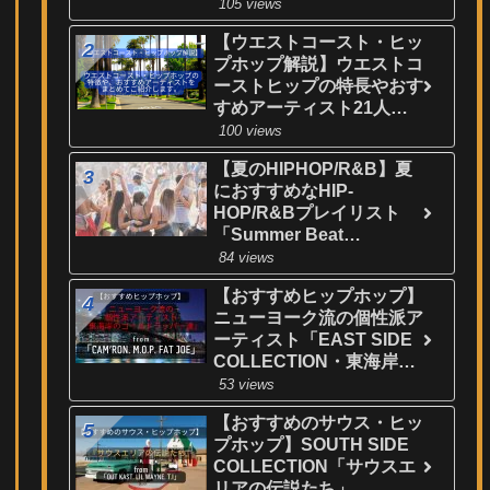
24人を厳選してご紹介！
105 views
【ウエストコースト・ヒッ
プホップ解説】ウエストコ
ーストヒップの特長やおす
すめアーティスト21人を
厳選してご紹介！
100 views
【夏のHIPHOP/R&B】夏
におすすめなHIP-
HOP/R&Bプレイリスト
「Summer Beat
Collection」
84 views
【おすすめヒップホップ】
ニューヨーク流の個性派ア
ーティスト「EAST SIDE
COLLECTION・東海岸の
ゴールドラッパー達」
53 views
【おすすめのサウス・ヒッ
プホップ】SOUTH SIDE
COLLECTION「サウスエ
リアの伝説たち」