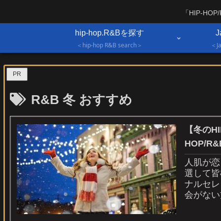
「HIP-H
hip-hop.R&Bを探す
J
＜hip-hop R&B search＞
＜Ja
PR
R&B 冬 おすすめ
【冬のH
HOP/R&
人肌が恋
選して皆
ナルセレ
会がない
い。