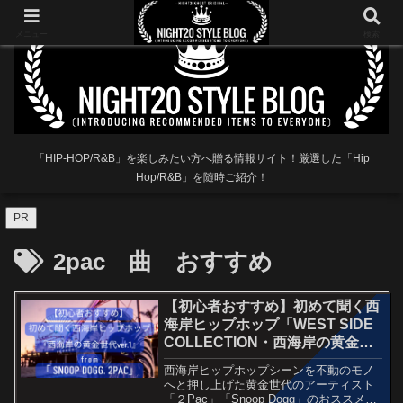
メニュー
検索
「HIP-HOP/R&B」を楽しみたい方へ贈る情報サイト！厳選した「Hip
Hop/R&B」を随時ご紹介！
PR
2pac 曲 おすすめ
【初心者おすすめ】初めて聞く西
海岸ヒップホップ「WEST SIDE
COLLECTION・西海岸の黄金世
代ver.1」
西海岸ヒップホップシーンを不動のモノ
へと押し上げた黄金世代のアーティスト
「２Pac」「Snoop Dogg」のおススメ楽