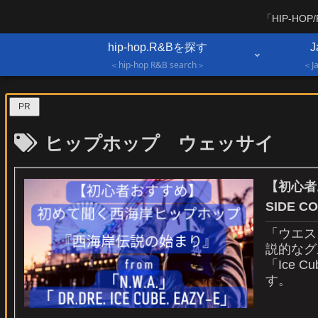
「HIP-H
hip-hop.R&Bを探す
J
＜hip-hop R&B search＞
＜Ja
PR
ヒップホップ ウェッサイ
【初心者
SIDE 
「ウエス
説的なグ
「Ice 
す。