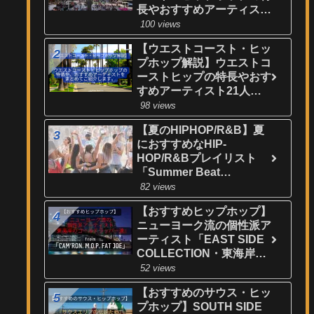
長やおすすめアーティスト
24人を厳選してご紹介！
100 views
【ウエストコースト・ヒッ
プホップ解説】ウエストコ
ーストヒップの特長やおす
すめアーティスト21人を
厳選してご紹介！
98 views
【夏のHIPHOP/R&B】夏
におすすめなHIP-
HOP/R&Bプレイリスト
「Summer Beat
Collection」
82 views
【おすすめヒップホップ】
ニューヨーク流の個性派ア
ーティスト「EAST SIDE
COLLECTION・東海岸の
ゴールドラッパー達」
52 views
【おすすめのサウス・ヒッ
プホップ】SOUTH SIDE