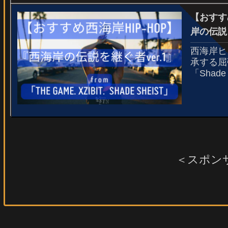
【おすすめ
岸の伝説を
西海岸ヒ
承する屈強
「Shad
＜スポン