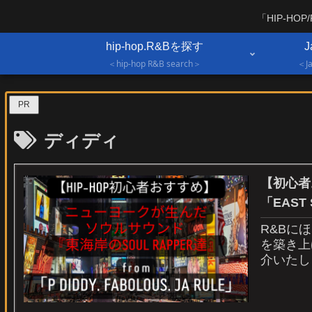
「HIP-H
hip-hop.R&Bを探す
J
＜hip-hop R&B search＞
＜Ja
PR
ディディ
【初心者
「EAST
R&Bに
を築き上げ
介いたし