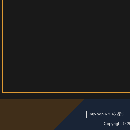
hip-hop.R&Bを探す
Copyright ©