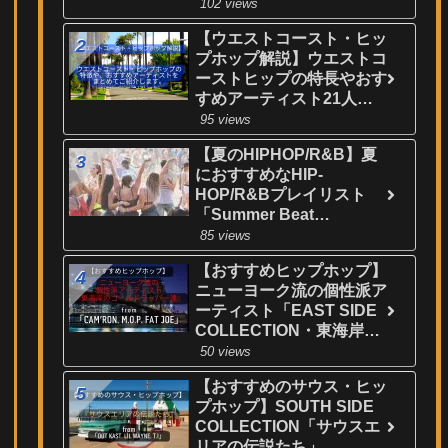
24人を厳選してご紹介！
102 views
【ウエストコースト・ヒッ
プホップ解説】ウエストコ
ーストヒップの特長やおす
すめアーティスト21人を
厳選してご紹介！
95 views
【夏のHIPHOP/R&B】夏
におすすめなHIP-
HOP/R&Bプレイリスト
「Summer Beat
Collection」
85 views
【おすすめヒップホップ】
ニューヨーク流の個性派ア
ーティスト「EAST SIDE
COLLECTION・東海岸の
ゴールドラッパー達」
50 views
【おすすめのサウス・ヒッ
プホップ】SOUTH SIDE
COLLECTION「サウスエ
リアの伝説たち」